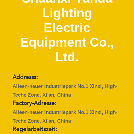
Lighting
TRETEN
SIE
Electric
MIT
Equipment Co.,
UNS
IN
Ltd.
VERBINDUNG
FORDERN
Addresss:
Alleen-neuer Industriepark No.1 Xinxi, High-
SIE
Teche Zone, Xi'an, China
EIN
Factory-Adresse:
ZITAT
Alleen-neuer Industriepark No.1 Xinxi, High-
Teche Zone, Xi'an, China
SITEMAP
Regelarbeitszeit: