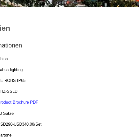
ien
mationen
hina
ahua lighting
E ROHS IP65
HZ-SSLD
roduct Brochure PDF
0 Sätze
SD290-USD340.00/Set
artone