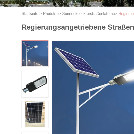
Startseite
>
Produkte
>
Sonnenkollektorstraßenlaterne
>
Regierun
Regierungsangetriebene Straßenl