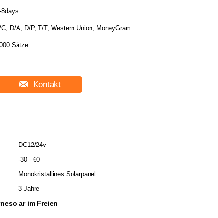
-8days
/C, D/A, D/P, T/T, Western Union, MoneyGram
000 Sätze
Kontakt
DC12/24v
-30 - 60
Monokristallines Solarpanel
3 Jahre
nesolar im Freien