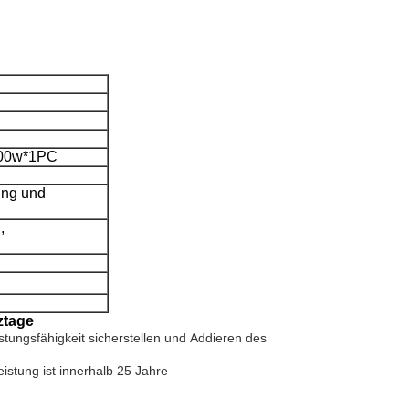
 200w*1PC
ung und
,
ztage
tungsfähigkeit sicherstellen und
Addieren des
istung ist innerhalb 25 Jahre