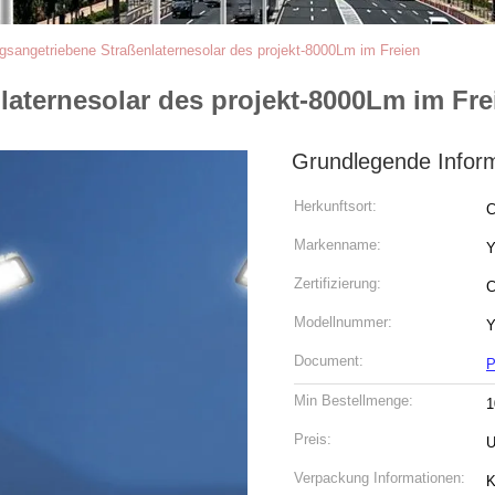
gsangetriebene Straßenlaternesolar des projekt-8000Lm im Freien
aternesolar des projekt-8000Lm im Fre
Grundlegende Infor
Herkunftsort:
C
Markenname:
Y
Zertifizierung:
C
Modellnummer:
Y
Document:
P
Min Bestellmenge:
1
Preis:
U
Verpackung Informationen:
K