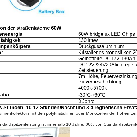
ion der straßenlaterne 60W
enenergie
60W bridgelux LED Chips
fähigkeit
130 lm/w
ampenkörpers
Druckgussaluminium
or
Kristallenes monosilikon
Gelbatterie DC12V 180Ah
DC12V-/24V20Alichtregel
Zeitsteuerung
7m Höhe, Feuerverzinkung
Pulverbeschichtung
r
4000k-5700k
atur
-30℃-+60℃
3 Jahre
gs-Stunden: 10-12 Stunden/Nacht und 3-4 regnerische Ersat
nenkollektors mit den polykristallinen oder Monozellen der hohen Leis
ndardspitzenleistung ist innerhalb 10 Jahre, 80% von Standardspitzenle