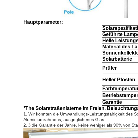
Hauptparameter:
Solarspezifikat
Geführte Lamp
Helle Leistungs
Material des L
Sonnenkollekt
Solarbatterie
Prüfer
Heller Pfosten
Farbtemperatu
Betriebstemper
Garantie
*The Solarstraßenlaterne im Freien, Beleuchtun
1. Wir könnten die Umwandlungs-Leistungsfähigkeit des Son
Aluminiumrahmens, ausgeglichenes Glas.
2.
die Garantie der Jahre, keine weniger als 90% von Sta
3