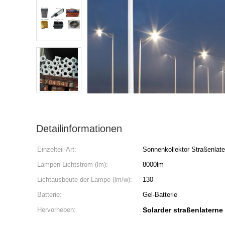
Detailinformationen
Einzelteil-Art:
Sonnenkollektor Straßenlate
Lampen-Lichtstrom (lm):
8000lm
Lichtausbeute der Lampe (lm/w):
130
Batterie:
Gel-Batterie
Hervorheben:
Solarder straßenlatern