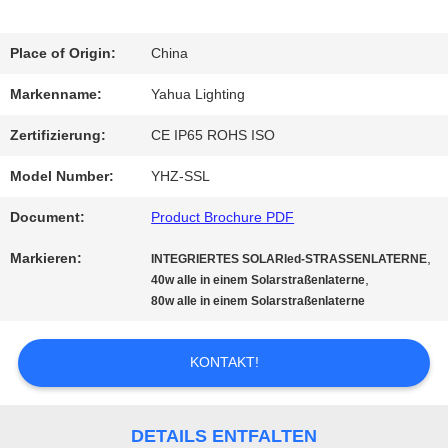
QUALITÄTSKONTROLLE
Place of Origin:
China
Markenname:
Yahua Lighting
TRETEN
Zertifizierung:
CE IP65 ROHS ISO
SIE
Model Number:
YHZ-SSL
MIT
Document:
Product Brochure PDF
UNS
Markieren:
,
INTEGRIERTES SOLARled-STRASSENLATERNE
IN
,
40w alle in einem Solarstraßenlaterne
80w alle in einem Solarstraßenlaterne
VERBINDUNG
KONTAKT!
FORDERN
DETAILS ENTFALTEN
SIE