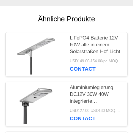
EIN
Ähnliche Produkte
ZITAT
LiFePO4 Batterie 12V
SITEMAP
60W alle in einem
Solarstraßen-Hof-Licht
USD149.00-154.00/pc MOQ:1pc
PRIVACY
CONTACT
POLICY
Aluminiumlegierung
DC12V 30W 40W
integrierte
Solarstraßenlaterne
USD127.00-USD130 MOQ:1pc
CONTACT