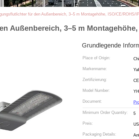
ungsflutlichter für den Außenbereich, 3–5 m Montagehöhe, ISO/CE/ROHS/IP65
den Außenbereich, 3–5 m Montagehöhe, 
Grundlegende Infor
Place of Origin:
Ch
Markenname:
Ya
Zertifizierung:
CE
Model Number:
YH
Document:
Pr
Minimum Order Quantity:
5
Preis:
US
Packaging Details:
Ant