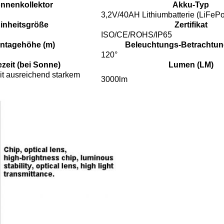
nnenkollektor
Akku-Typ
3,2V/40AH Lithiumbatterie (LiFePo
inheitsgröße
Zertifikat
ISO/CE/ROHS/IP65
ntagehöhe (m)
Beleuchtungs-Betrachtun
120°
zeit (bei Sonne)
Lumen (LM)
it ausreichend starkem
3000lm