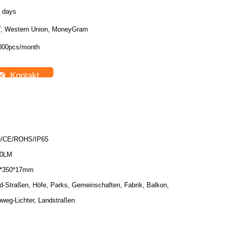
8 days
T, Western Union, MoneyGram
000pcs/month
Kontakt
/CE/ROHS/IP65
00LM
*350*17mm
d-Straßen, Höfe, Parks, Gemeinschaften, Fabrik, Balkon,
weg-Lichter, Landstraßen