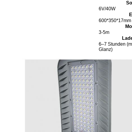
So
6V/40W
E
600*350*17mm
Mo
3-5m
Lade
6–7 Stunden (m
Glanz)