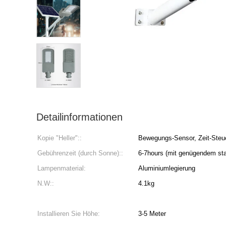
Detailinformationen
Kopie "Heller"::
Bewegungs-Sensor, Zeit-Steu
Gebührenzeit (durch Sonne)::
6-7hours (mit genügendem st
Lampenmaterial:
Aluminiumlegierung
N.W::
4.1kg
Installieren Sie Höhe:
3-5 Meter