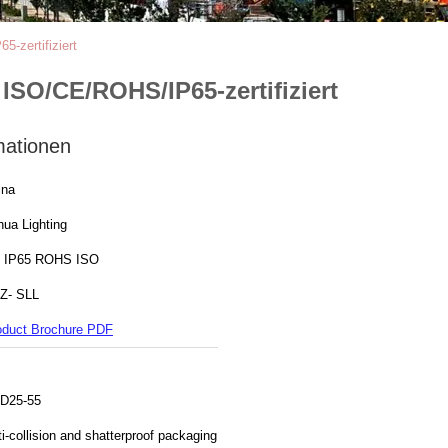
-zertifiziert
ISO/CE/ROHS/IP65-zertifiziert
mationen
ina
hua Lighting
 IP65 ROHS ISO
Z- SLL
oduct Brochure PDF
D25-55
i-collision and shatterproof packaging