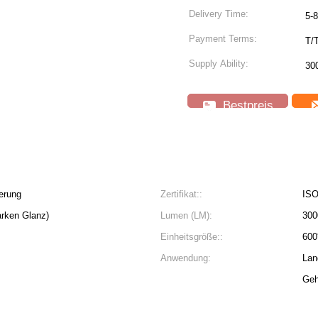
Delivery Time:
5-
Payment Terms:
T/
Supply Ability:
30
Bestpreis
erung
Zertifikat::
ISO
arken Glanz)
Lumen (LM):
30
Einheitsgröße::
600
Anwendung:
Lan
Geh