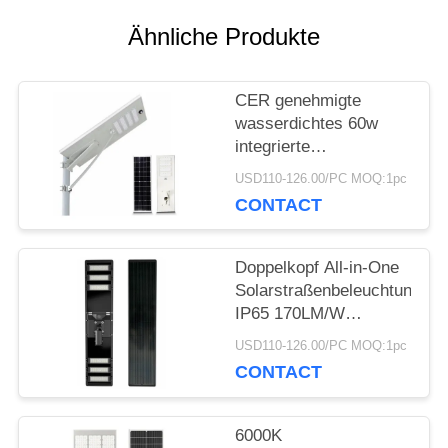
EIN
Ähnliche Produkte
ZITAT
CER genehmigte
wasserdichtes 60w
integrierte
SITEMAP
Solarstraßenlaterne
USD110-126.00/PC MOQ:1pc
CONTACT
PRIVACY
POLICY
Doppelkopf All-in-One
Solarstraßenbeleuchtung
IP65 170LM/W
SMD5050
USD110-126.00/PC MOQ:1pc
CONTACT
6000K