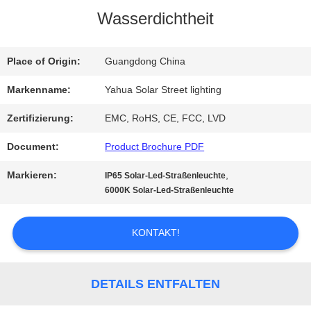
Wasserdichtheit
QUALITÄTSKONTROLLE
Place of Origin:
Guangdong China
TRETEN
Markenname:
Yahua Solar Street lighting
SIE
Zertifizierung:
EMC, RoHS, CE, FCC, LVD
MIT
Document:
Product Brochure PDF
UNS
Markieren:
,
IP65 Solar-Led-Straßenleuchte
6000K Solar-Led-Straßenleuchte
IN
VERBINDUNG
KONTAKT!
FORDERN
DETAILS ENTFALTEN
SIE