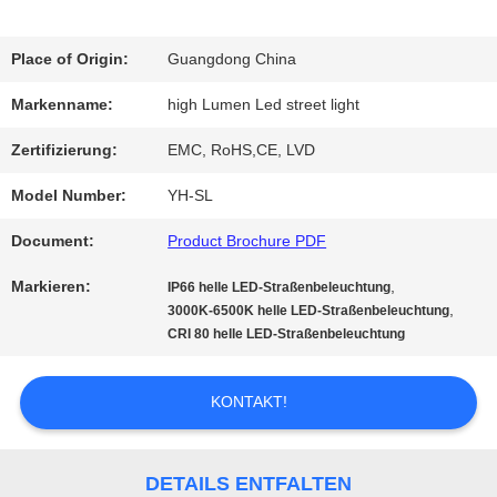
QUALITÄTSKONTROLLE
Place of Origin:
Guangdong China
Markenname:
high Lumen Led street light
TRETEN
Zertifizierung:
EMC, RoHS,CE, LVD
SIE
Model Number:
YH-SL
MIT
Document:
Product Brochure PDF
UNS
Markieren:
,
IP66 helle LED-Straßenbeleuchtung
IN
,
3000K-6500K helle LED-Straßenbeleuchtung
CRI 80 helle LED-Straßenbeleuchtung
VERBINDUNG
KONTAKT!
FORDERN
DETAILS ENTFALTEN
SIE