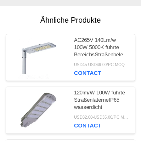
EIN
Ähnliche Produkte
ZITAT
AC265V 140Lm/w
SITEMAP
100W 5000K führte
BereichsStraßenbeleuchtun
im Freien
USD45-USD46.00/PC MOQ:1pc
PRIVACY
CONTACT
POLICY
120lm/W 100W führte
StraßenlaterneIP65
wasserdicht
USD32.00-USD35.00/PC MOQ:1pc
CONTACT