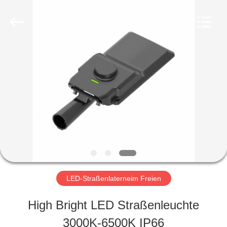
Yahua
Lighting
Electric
Equipment
Co.,
Ltd..
HAUS
All
Rights
Reserved.
PRODUKTE
ÜBER
UNS
LED-Straßenlaterneim Freien
FABRIK-
High Bright LED Straßenleuchte
AUSFLUG
3000K-6500K IP66