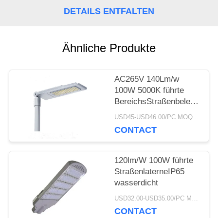
DETAILS ENTFALTEN
EIN
ZITAT
Ähnliche Produkte
SITEMAP
AC265V 140Lm/w
100W 5000K führte
BereichsStraßenbeleuchtun
PRIVACY
im Freien
USD45-USD46.00/PC MOQ:1pc
POLICY
CONTACT
120lm/W 100W führte
StraßenlaterneIP65
wasserdicht
USD32.00-USD35.00/PC MOQ:1pc
CONTACT