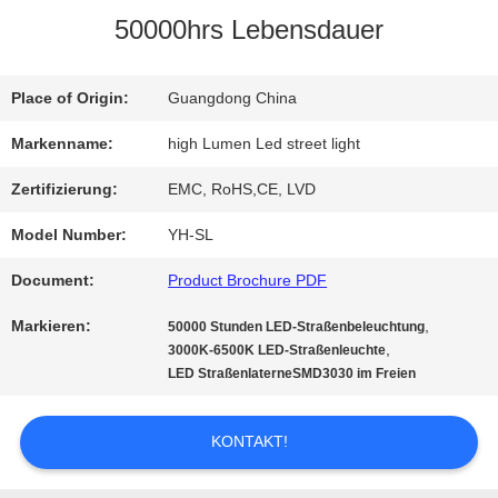
50000hrs Lebensdauer
QUALITÄTSKONTROLLE
Place of Origin:
Guangdong China
TRETEN
Markenname:
high Lumen Led street light
SIE
Zertifizierung:
EMC, RoHS,CE, LVD
MIT
Model Number:
YH-SL
UNS
Document:
Product Brochure PDF
IN
Markieren:
,
50000 Stunden LED-Straßenbeleuchtung
,
3000K-6500K LED-Straßenleuchte
VERBINDUNG
LED StraßenlaterneSMD3030 im Freien
FORDERN
KONTAKT!
SIE