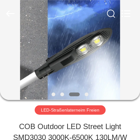
Yahua
Lighting
Electric
Equipment
Co.,
Ltd..
HAUS
All
Rights
Reserved.
PRODUKTE
ÜBER
UNS
LED-Straßenlaterneim Freien
FABRIK-
COB Outdoor LED Street Light
AUSFLUG
SMD3030 3000K-6500K 130LM/W